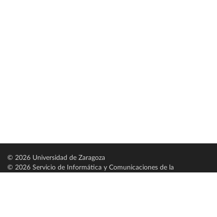
© 2026 Universidad de Zaragoza
© 2026 Servicio de Informática y Comunicaciones de la
Universidad de Zaragoza (
SICUZ
)
Universidad de Zaragoza
C/ Pedro Cerbuna, 12
ES-50009 Zaragoza
España / Spain