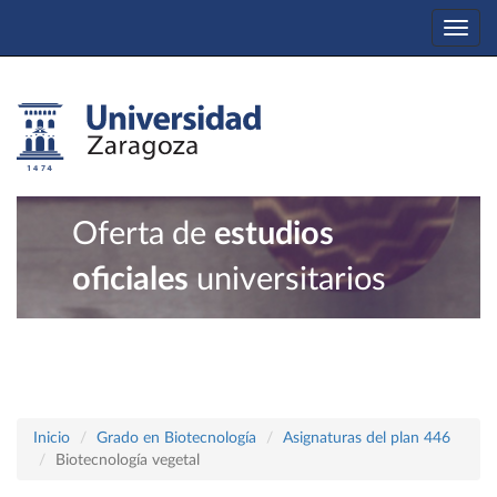
Togg
navi
Oferta de
estudios
oficiales
universitarios
Inicio
Grado en Biotecnología
Asignaturas del plan 446
Biotecnología vegetal