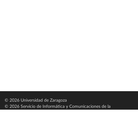
© 2026 Universidad de Zaragoza
© 2026 Servicio de Informática y Comunicaciones de la
Universidad de Zaragoza (
SICUZ
)
Universidad de Zaragoza
C/ Pedro Cerbuna, 12
ES-50009 Zaragoza
España / Spain