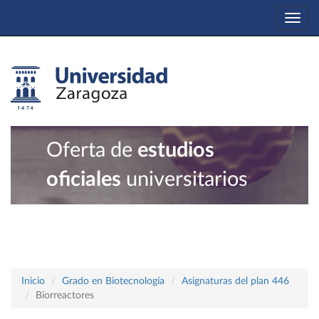
Togg
navi
Oferta de
estudios
oficiales
universitarios
Inicio
Grado en Biotecnología
Asignaturas del plan 446
Biorreactores