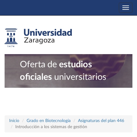
Togg
navi
Oferta de
estudios
oficiales
universitarios
Inicio
Grado en Biotecnología
Asignaturas del plan 446
Introducción a los sistemas de gestión