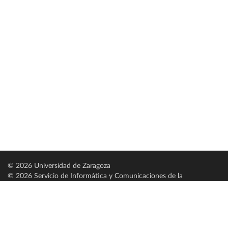
© 2026 Universidad de Zaragoza
© 2026 Servicio de Informática y Comunicaciones de la
Universidad de Zaragoza (
SICUZ
)
Universidad de Zaragoza
C/ Pedro Cerbuna, 12
ES-50009 Zaragoza
España / Spain