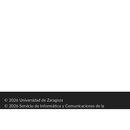
© 2026 Universidad de Zaragoza
© 2026 Servicio de Informática y Comunicaciones de la
Universidad de Zaragoza (
SICUZ
)
Universidad de Zaragoza
C/ Pedro Cerbuna, 12
ES-50009 Zaragoza