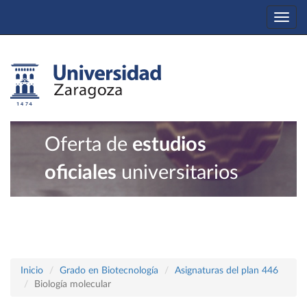
Togg
navi
Oferta de
estudios
oficiales
universitarios
Inicio
Grado en Biotecnología
Asignaturas del plan 446
Biología molecular