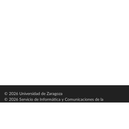
© 2026 Universidad de Zaragoza
© 2026 Servicio de Informática y Comunicaciones de la
Universidad de Zaragoza (
SICUZ
)
Universidad de Zaragoza
C/ Pedro Cerbuna, 12
ES-50009 Zaragoza
España / Spain