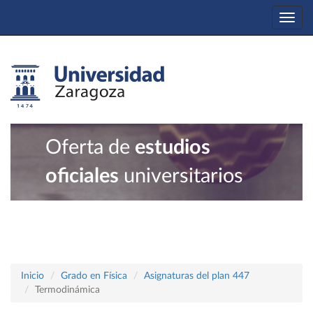
Togg
navi
Oferta de
estudios
oficiales
universitarios
Inicio
Grado en Física
Asignaturas del plan 447
Termodinámica