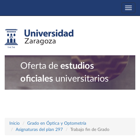
Togg
navi
Oferta de
estudios
oficiales
universitarios
Inicio
Grado en Óptica y Optometría
Asignaturas del plan 297
Trabajo fin de Grado