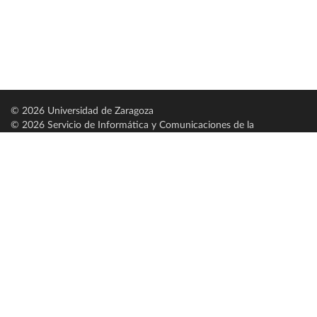
© 2026 Universidad de Zaragoza
© 2026 Servicio de Informática y Comunicaciones de la
Universidad de Zaragoza (
SICUZ
)
Universidad de Zaragoza
C/ Pedro Cerbuna, 12
ES-50009 Zaragoza
España / Spain
Tel: +34 976761000
ciu@unizar.es
Q-5018001-G
Servido por nodo: estudios