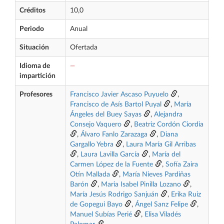
Créditos
10,0
Periodo
Anual
Situación
Ofertada
Idioma de
—
impartición
Profesores
Francisco Javier Ascaso Puyuelo
,
Francisco de Asís Bartol Puyal
,
María
Ángeles del Buey Sayas
,
Alejandra
Consejo Vaquero
,
Beatriz Cordón Ciordia
,
Álvaro Fanlo Zarazaga
,
Diana
Gargallo Yebra
,
Laura María Gil Arribas
,
Laura Lavilla García
,
María del
Carmen López de la Fuente
,
Sofía Zaira
Otín Mallada
,
María Nieves Pardiñas
Barón
,
Maria Isabel Pinilla Lozano
,
María Jesús Rodrigo Sanjuán
,
Erika Ruiz
de Gopegui Bayo
,
Ángel Sanz Felipe
,
Manuel Subías Perié
,
Elisa Viladés