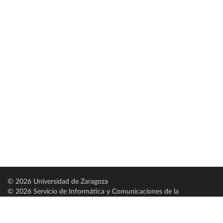
© 2026 Universidad de Zaragoza
© 2026 Servicio de Informática y Comunicaciones de la
Universidad de Zaragoza (
SICUZ
)
Universidad de Zaragoza
C/ Pedro Cerbuna, 12