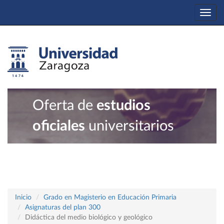
Togg
navi
Oferta de
estudios
oficiales
universitarios
Inicio
Grado en Magisterio en Educación Primaria
Asignaturas del plan 300
Didáctica del medio biológico y geológico