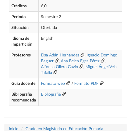
Créditos
6,0
Periodo
Semestre 2
Situación
Ofertada
Idioma de
English
impartición
Profesores
Elsa Adán Hernández
,
Ignacio Domingo
Baguer
,
Ana Belén Egea Pérez
,
Alfonso Ollero Gavín
,
Miguel Ángel Vela
Tafalla
Guía docente
Formato web
/
Formato PDF
Bibliografía
Bibliografía
recomendada
Inicio
Grado en Magisterio en Educación Primaria