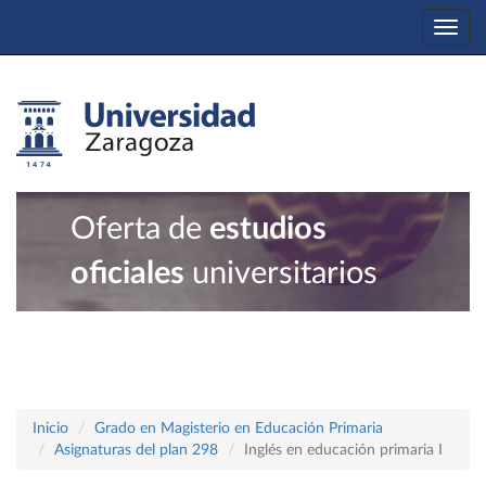
Togg
navi
Oferta de
estudios
oficiales
universitarios
Inicio
Grado en Magisterio en Educación Primaria
Asignaturas del plan 298
Inglés en educación primaria I