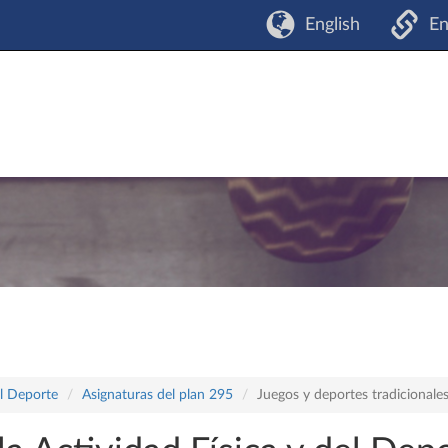
English
En
el Deporte
Asignaturas del plan 295
Juegos y deportes tradicionale