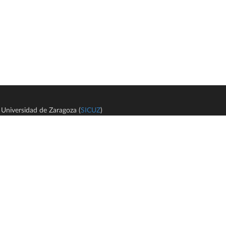
Universidad de Zaragoza (
SICUZ
)
Avi