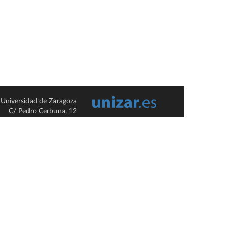
Universidad de Zaragoza
C/ Pedro Cerbuna, 12
ES-50009 Zaragoza
España / Spain
Tel: +34 976761000
ciu@unizar.es
Q-5018001-G
so legal
|
Condiciones generales de uso
|
Política de privacidad