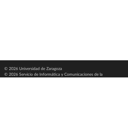
© 2026 Universidad de Zaragoza
© 2026 Servicio de Informática y Comunicaciones de la
Universidad de Zaragoza (
SICUZ
)
Universidad de Zaragoza
C/ Pedro Cerbuna, 12
ES-50009 Zaragoza
España / Spain
Tel: +34 976761000
ciu@unizar.es
Q-5018001-G