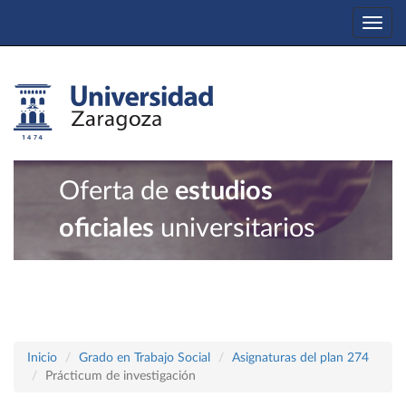
Togg
navi
Oferta de
estudios
oficiales
universitarios
Inicio
Grado en Trabajo Social
Asignaturas del plan 274
Prácticum de investigación