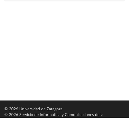
© 2026 Universidad de Zaragoza
© 2026 Servicio de Informática y Comunicaciones de la
Universidad de Zaragoza (
SICUZ
)
Universidad de Zaragoza