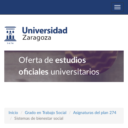
Togg
navi
Oferta de
estudios
oficiales
universitarios
Inicio
Grado en Trabajo Social
Asignaturas del plan 274
Sistemas de bienestar social