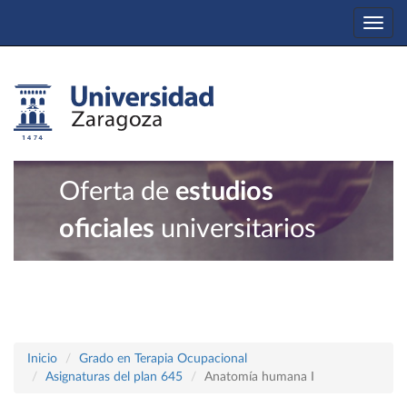
Togg
navi
Oferta de
estudios
oficiales
universitarios
Inicio
Grado en Terapia Ocupacional
Asignaturas del plan 645
Anatomía humana I