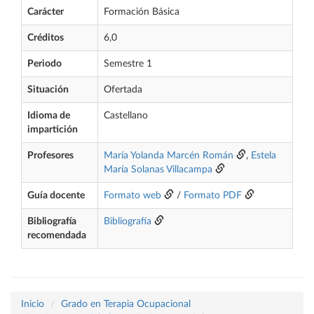
Carácter
Formación Básica
Créditos
6,0
Periodo
Semestre 1
Situación
Ofertada
Idioma de
Castellano
impartición
Profesores
María Yolanda Marcén Román
,
Estela
María Solanas Villacampa
Guía docente
Formato web
/
Formato PDF
Bibliografía
Bibliografía
recomendada
Inicio
Grado en Terapia Ocupacional