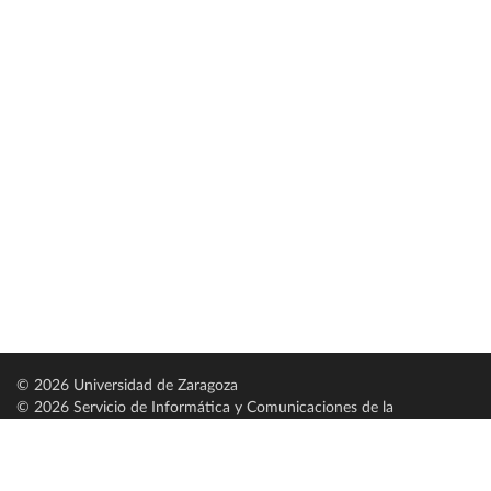
© 2026 Universidad de Zaragoza
© 2026 Servicio de Informática y Comunicaciones de la
Universidad de Zaragoza (
SICUZ
)
Universidad de Zaragoza
C/ Pedro Cerbuna, 12