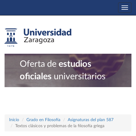
Togg
navi
Oferta de
estudios
oficiales
universitarios
Inicio
Grado en Filosofía
Asignaturas del plan 587
Textos clásicos y problemas de la filosofía griega