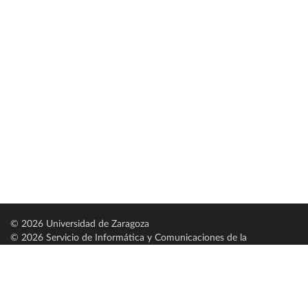
© 2026 Universidad de Zaragoza
© 2026 Servicio de Informática y Comunicaciones de la
Universidad de Zaragoza (
SICUZ
)
Universidad de Zaragoza
C/ Pedro Cerbuna, 12
ES-50009 Zaragoza
España / Spain