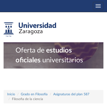
Togg
navi
Oferta de
estudios
oficiales
universitarios
Inicio
Grado en Filosofía
Asignaturas del plan 587
Filosofia de la ciencia