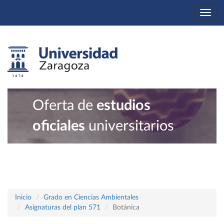
Togg
navi
Oferta de
estudios
oficiales
universitarios
Inicio
Grado en Ciencias Ambientales
Asignaturas del plan 571
Botánica