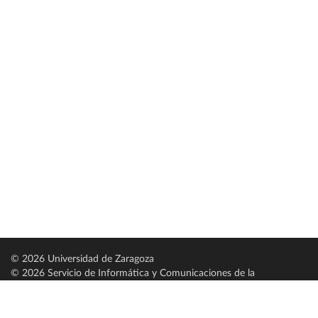
© 2026 Universidad de Zaragoza
© 2026 Servicio de Informática y Comunicaciones de la
Universidad de Zaragoza (
SICUZ
)
Universidad de Zaragoza
C/ Pedro Cerbuna, 12