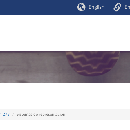
English
En
an 278
Sistemas de representación I