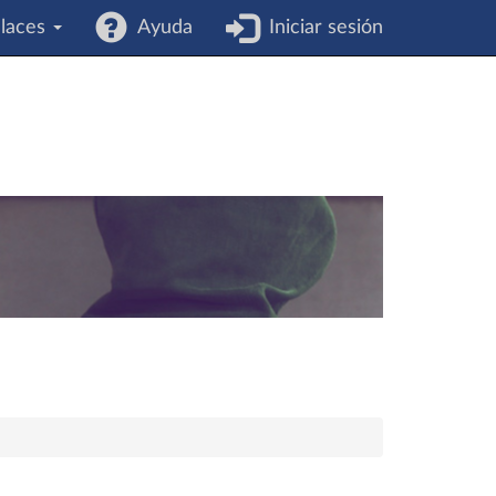
laces
Ayuda
Iniciar sesión