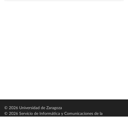
© 2026 Universidad de Zaragoza
© 2026 Servicio de Informática y Comunicaciones de la
Universidad de Zaragoza (
SICUZ
)
Universidad de Zaragoza