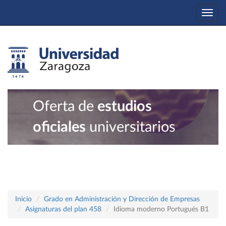
Togg
navi
Oferta de
estudios
oficiales
universitarios
Inicio
Grado en Administración y Dirección de Empresas
Asignaturas del plan 458
Idioma moderno Portugués B1