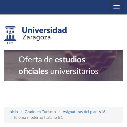
Togg
navi
Oferta de
estudios
oficiales
universitarios
Inicio
Grado en Turismo
Asignaturas del plan 616
Idioma moderno Italiano B1