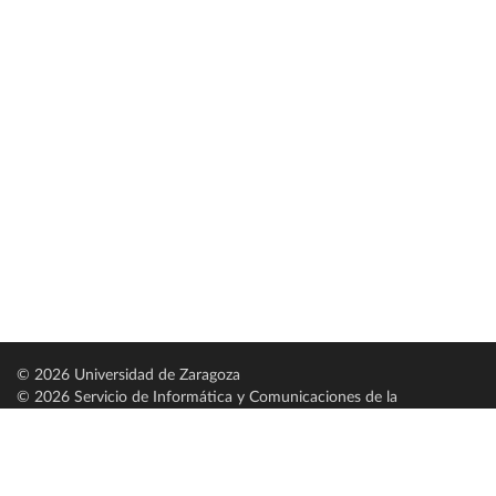
© 2026 Universidad de Zaragoza
© 2026 Servicio de Informática y Comunicaciones de la
Universidad de Zaragoza (
SICUZ
)
Universidad de Zaragoza
C/ Pedro Cerbuna, 12
ES-50009 Zaragoza