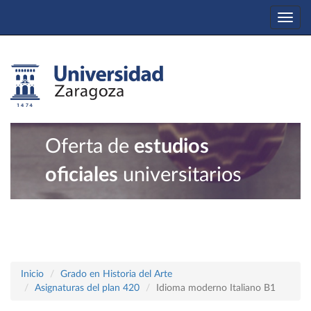
Togg
navi
Oferta de
estudios
oficiales
universitarios
Inicio
Grado en Historia del Arte
Asignaturas del plan 420
Idioma moderno Italiano B1