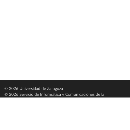
© 2026 Universidad de Zaragoza
© 2026 Servicio de Informática y Comunicaciones de la
Universidad de Zaragoza (
SICUZ
)
Universidad de Zaragoza
C/ Pedro Cerbuna, 12
ES-50009 Zaragoza
España / Spain
Tel: +34 976761000