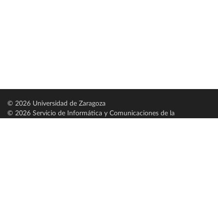
© 2026 Universidad de Zaragoza
© 2026 Servicio de Informática y Comunicaciones de la
Universidad de Zaragoza (
SICUZ
)
Universidad de Zaragoza
C/ Pedro Cerbuna, 12
ES-50009 Zaragoza
España / Spain
Tel: +34 976761000
ciu@unizar.es
Q-5018001-G