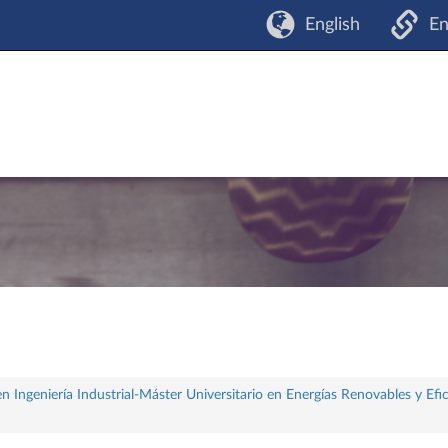
English
En
 Ingeniería Industrial-Máster Universitario en Energías Renovables y Efi