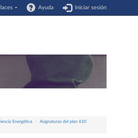
laces
Ayuda
Iniciar sesión
ciencia Energética
Asignaturas del plan 610