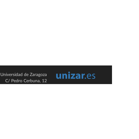
Universidad de Zaragoza
C/ Pedro Cerbuna, 12
ES-50009 Zaragoza
España / Spain
Tel: +34 976761000
ciu@unizar.es
Q-5018001-G