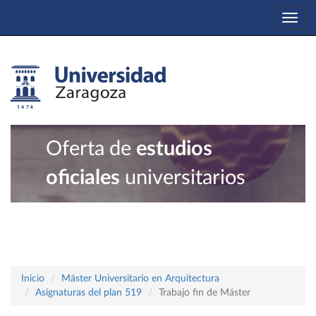
Togg
navi
Oferta de
estudios
oficiales
universitarios
Inicio
Máster Universitario en Arquitectura
Asignaturas del plan 519
Trabajo fin de Máster