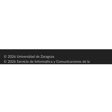
© 2026 Universidad de Zaragoza
© 2026 Servicio de Informática y Comunicaciones de la
Universidad de Zaragoza (
SICUZ
)
Universidad de Zaragoza
C/ Pedro Cerbuna, 12
ES-50009 Zaragoza
España / Spain
Tel: +34 976761000
ciu@unizar.es
Q-5018001-G