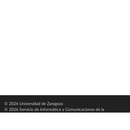
© 2026 Universidad de Zaragoza
© 2026 Servicio de Informática y Comunicaciones de la
Universidad de Zaragoza (
SICUZ
)
Universidad de Zaragoza
C/ Pedro Cerbuna, 12