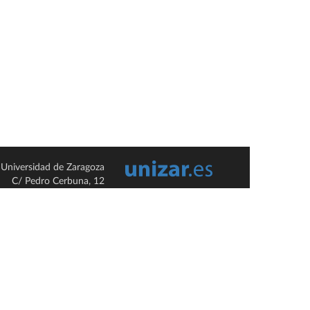
Universidad de Zaragoza
C/ Pedro Cerbuna, 12
ES-50009 Zaragoza
España / Spain
Tel: +34 976761000
ciu@unizar.es
Q-5018001-G