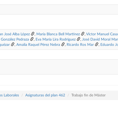
an José Alba López
,
María Blanca Bell Martínez
,
Víctor Manuel Cas
 González Pedraza
,
Eva María Lira Rodríguez
,
José David Moral Mar
quézar
,
Amalia Raquel Pérez Nebra
,
Ricardo Ros Mar
,
Eduardo Jo
os Laborales
Asignaturas del plan 462
Trabajo fin de Máster