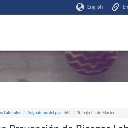
English
En
os Laborales
Asignaturas del plan 462
Trabajo fin de Máster