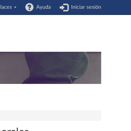
laces
Ayuda
Iniciar sesión