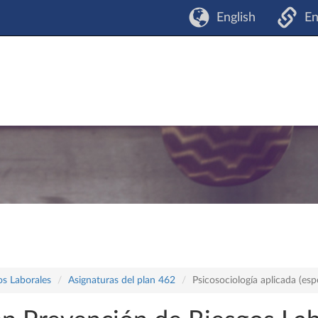
English
En
os Laborales
Asignaturas del plan 462
Psicosociología aplicada (esp