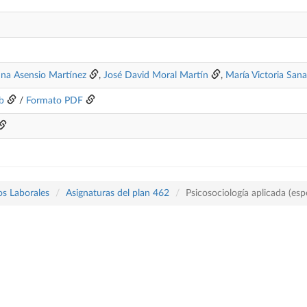
ina Asensio Martínez
,
José David Moral Martín
,
María Victoria San
b
/
Formato PDF
os Laborales
Asignaturas del plan 462
Psicosociología aplicada (esp