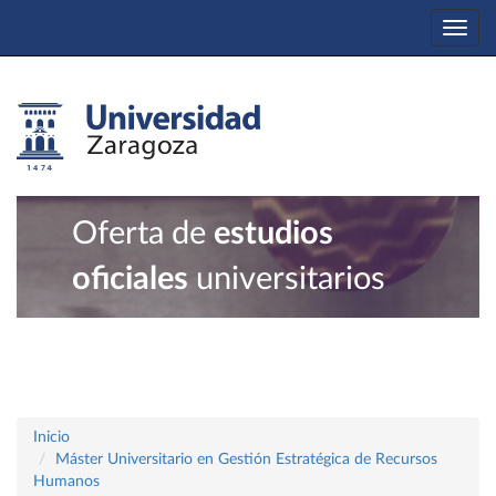
Togg
navi
Oferta de
estudios
oficiales
universitarios
Inicio
Máster Universitario en Gestión Estratégica de Recursos
Humanos