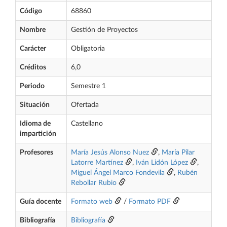
Código
68860
Nombre
Gestión de Proyectos
Carácter
Obligatoria
Créditos
6,0
Periodo
Semestre 1
Situación
Ofertada
Idioma de
Castellano
impartición
Profesores
María Jesús Alonso Nuez
,
María Pilar
Latorre Martínez
,
Iván Lidón López
,
Miguel Ángel Marco Fondevila
,
Rubén
Rebollar Rubio
Guía docente
Formato web
/
Formato PDF
Bibliografía
Bibliografía