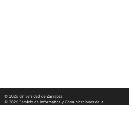
© 2026 Universidad de Zaragoza
© 2026 Servicio de Informática y Comunicaciones de la
Universidad de Zaragoza (
SICUZ
)
Universidad de Zaragoza
C/ Pedro Cerbuna, 12
ES-50009 Zaragoza