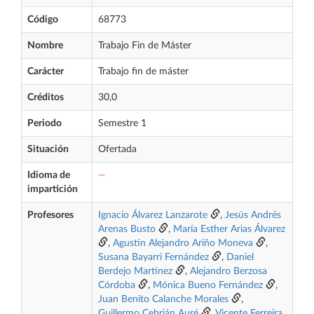
Código
68773
Nombre
Trabajo Fin de Máster
Carácter
Trabajo fin de máster
Créditos
30,0
Periodo
Semestre 1
Situación
Ofertada
Idioma de
—
impartición
Profesores
Ignacio Álvarez Lanzarote
,
Jesús Andrés
Arenas Busto
,
María Esther Arias Álvarez
,
Agustín Alejandro Ariño Moneva
,
Susana Bayarri Fernández
,
Daniel
Berdejo Martínez
,
Alejandro Berzosa
Córdoba
,
Mónica Bueno Fernández
,
Juan Benito Calanche Morales
,
Guillermo Cebrián Auré
,
Vicente Ferreira