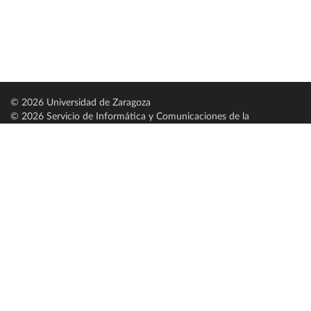
© 2026 Universidad de Zaragoza
© 2026 Servicio de Informática y Comunicaciones de la
Universidad de Zaragoza (
SICUZ
)
Universidad de Zaragoza
C/ Pedro Cerbuna, 12
ES-50009 Zaragoza
España / Spain
Tel: +34 976761000
ciu@unizar.es
Q-5018001-G
Servido por nodo: estudios