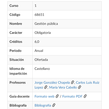
Curso
1
Código
68651
Nombre
Gestión pública
Carácter
Obligatoria
Créditos
6,0
Periodo
Anual
Situación
Ofertada
Idioma de
Castellano
impartición
Profesores
Jorge González Chapela
,
Carlos Luis Ruiz
Lopez
,
María Vera Cabello
Guía docente
Formato web
/
Formato PDF
Bibliografía
Bibliografía