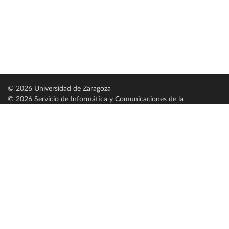
© 2026 Universidad de Zaragoza
© 2026 Servicio de Informática y Comunicaciones de la
Universidad de Zaragoza (
SICUZ
)
Universidad de Zaragoza
C/ Pedro Cerbuna, 12
ES-50009 Zaragoza
España / Spain
Tel: +34 976761000
ciu@unizar.es
Q-5018001-G
Servido por nodo: estudios