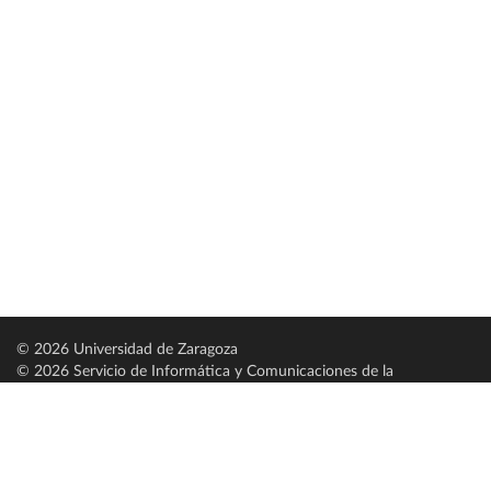
© 2026 Universidad de Zaragoza
© 2026 Servicio de Informática y Comunicaciones de la
Universidad de Zaragoza (
SICUZ
)
Universidad de Zaragoza
C/ Pedro Cerbuna, 12
ES-50009 Zaragoza
España / Spain