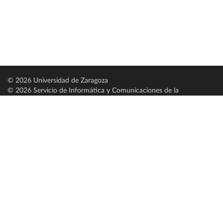
© 2026 Universidad de Zaragoza
© 2026 Servicio de Informática y Comunicaciones de la
Universidad de Zaragoza (
SICUZ
)
Universidad de Zaragoza
C/ Pedro Cerbuna, 12
ES-50009 Zaragoza
España / Spain
Tel: +34 976761000
ciu@unizar.es
Q-5018001-G
Servido por nodo: estudios