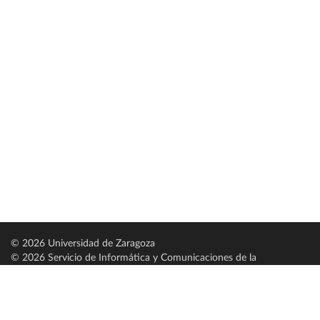
© 2026 Universidad de Zaragoza
© 2026 Servicio de Informática y Comunicaciones de la
Universidad de Zaragoza (
SICUZ
)
Universidad de Zaragoza
C/ Pedro Cerbuna, 12
ES-50009 Zaragoza