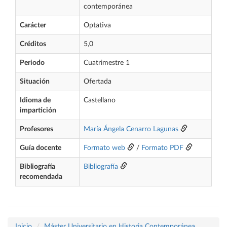
contemporánea
Carácter
Optativa
Créditos
5,0
Periodo
Cuatrimestre 1
Situación
Ofertada
Idioma de
Castellano
impartición
Profesores
María Ángela Cenarro Lagunas
Guía docente
Formato web
/
Formato PDF
Bibliografía
Bibliografía
recomendada
Inicio
Máster Universitario en Historia Contemporánea