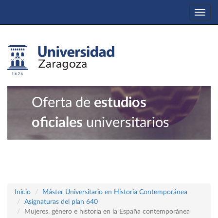
Togg
navi
Oferta de
estudios
oficiales
universitarios
Inicio
Máster Universitario en Historia Contemporánea
Asignaturas del plan 640
Mujeres, género e historia en la España contemporánea