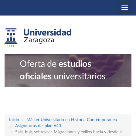
Togg
navi
Oferta de
estudios
oficiales
universitarios
Inicio
Máster Universitario en Historia Contemporánea
Asignaturas del plan 640
Salir, huir, sobrevivir. Migraciones y exilios hacia y desde la