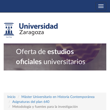
Togg
navi
Oferta de
estudios
oficiales
universitarios
Inicio
Máster Universitario en Historia Contemporánea
Asignaturas del plan 640
Metodología y fuentes para la investigación