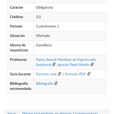
Carácter
Obligatoria
Créditos
5,0
Periodo
Cuatrimestre 1
Situación
Ofertada
Idioma de
Castellano
impartición
Profesores
Gema Araceli Martínez de Espronceda
Sazatornil
,
Ignacio Peiró Martín
Guía docente
Formato web
/
Formato PDF
Bibliografía
Bibliografía
recomendada
Inicio
Máster Universitario en Historia Contemporánea