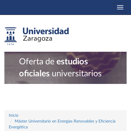
Togg
navi
Oferta de
estudios
oficiales
universitarios
Inicio
Máster Universitario en Energías Renovables y Eficiencia
Energética