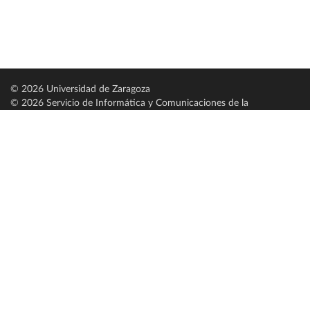
© 2026 Universidad de Zaragoza
© 2026 Servicio de Informática y Comunicaciones de la
Universidad de Zaragoza (
SICUZ
)
Universidad de Zaragoza
C/ Pedro Cerbuna, 12
ES-50009 Zaragoza
España / Spain
Tel: +34 976761000
ciu@unizar.es
Q-5018001-G
Servido por nodo: estudios
Aviso legal
|
Condiciones generales de uso
|
Política de privacidad