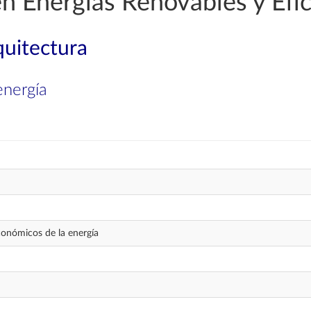
en Energías Renovables y Efic
quitectura
energía
onómicos de la energía