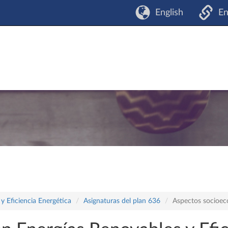
English
En
y Eficiencia Energética
Asignaturas del plan 636
Aspectos socioec