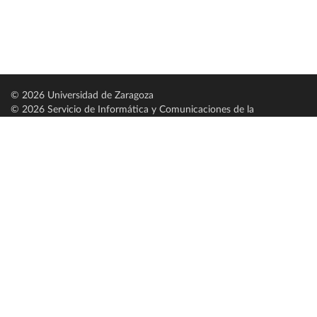
© 2026 Universidad de Zaragoza
© 2026 Servicio de Informática y Comunicaciones de la
Universidad de Zaragoza (
SICUZ
)
Universidad de Zaragoza
C/ Pedro Cerbuna, 12
ES-50009 Zaragoza
España / Spain
Tel: +34 976761000
ciu@unizar.es
Q-5018001-G
Servido por nodo: estudios