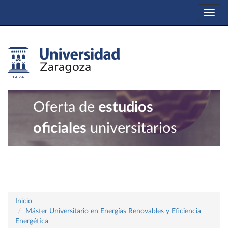
Togg
navi
Oferta de
estudios
oficiales
universitarios
Inicio
Máster Universitario en Energías Renovables y Eficiencia
Energética