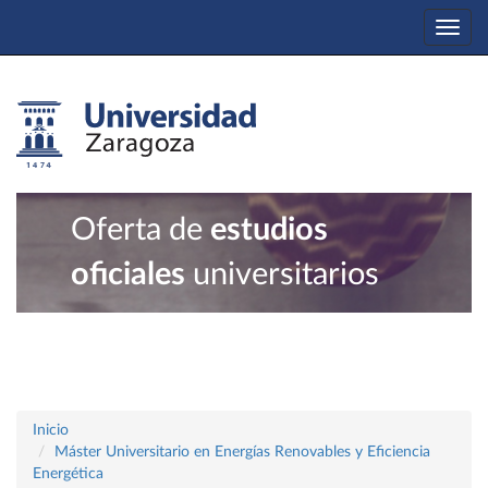
Togg
navi
Oferta de
estudios
oficiales
universitarios
Inicio
Máster Universitario en Energías Renovables y Eficiencia
Energética