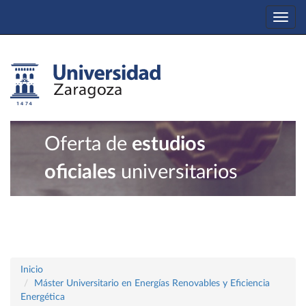
Togg
navi
Oferta de
estudios
oficiales
universitarios
Inicio
Máster Universitario en Energías Renovables y Eficiencia
Energética