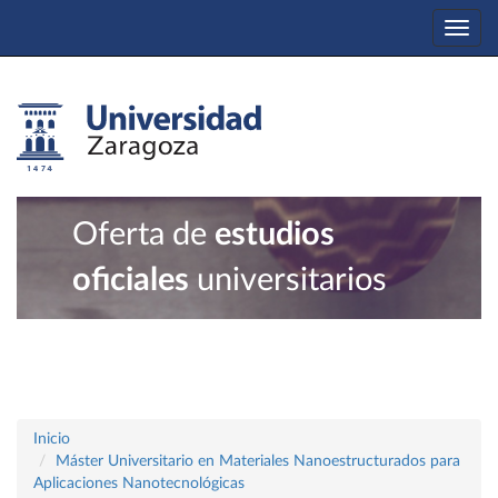
Togg
navi
Oferta de
estudios
oficiales
universitarios
Inicio
Máster Universitario en Materiales Nanoestructurados para
Aplicaciones Nanotecnológicas