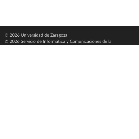
© 2026 Universidad de Zaragoza
© 2026 Servicio de Informática y Comunicaciones de la
Universidad de Zaragoza (
SICUZ
)
Universidad de Zaragoza
C/ Pedro Cerbuna, 12
ES-50009 Zaragoza
España / Spain
Tel: +34 976761000
ciu@unizar.es
Q-5018001-G
Servido por nodo: estudios
Aviso legal
|
Condiciones generales de uso
|
Política de privacidad