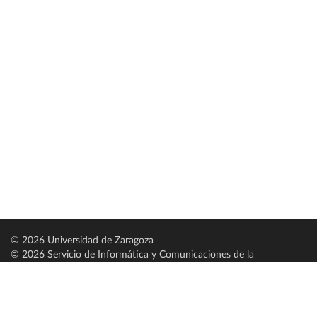
© 2026 Universidad de Zaragoza
© 2026 Servicio de Informática y Comunicaciones de la
Universidad de Zaragoza (
SICUZ
)
Universidad de Zaragoza
C/ Pedro Cerbuna, 12
ES-50009 Zaragoza