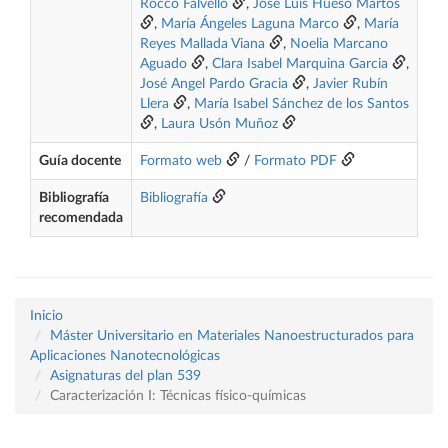
Rocco Falvello
,
José Luis Hueso Martos
,
María Ángeles Laguna Marco
,
María
Reyes Mallada Viana
,
Noelia Marcano
Aguado
,
Clara Isabel Marquina Garcia
,
José Angel Pardo Gracia
,
Javier Rubín
Llera
,
María Isabel Sánchez de los Santos
,
Laura Usón Muñoz
Guía docente
Formato web
/
Formato PDF
Bibliografía
Bibliografía
recomendada
Inicio
Máster Universitario en Materiales Nanoestructurados para
Aplicaciones Nanotecnológicas
Asignaturas del plan 539
Caracterización I: Técnicas físico-químicas