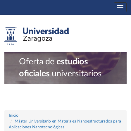
Togg
navi
Oferta de
estudios
oficiales
universitarios
Inicio
Máster Universitario en Materiales Nanoestructurados para
Aplicaciones Nanotecnológicas