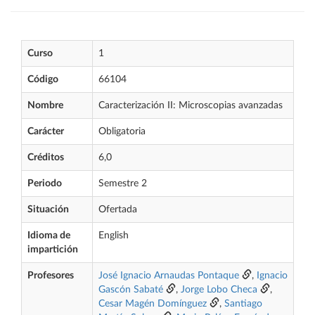
Curso
1
Código
66104
Nombre
Caracterización II: Microscopias avanzadas
Carácter
Obligatoria
Créditos
6,0
Periodo
Semestre 2
Situación
Ofertada
Idioma de
English
impartición
Profesores
José Ignacio Arnaudas Pontaque
,
Ignacio
Gascón Sabaté
,
Jorge Lobo Checa
,
Cesar Magén Domínguez
,
Santiago