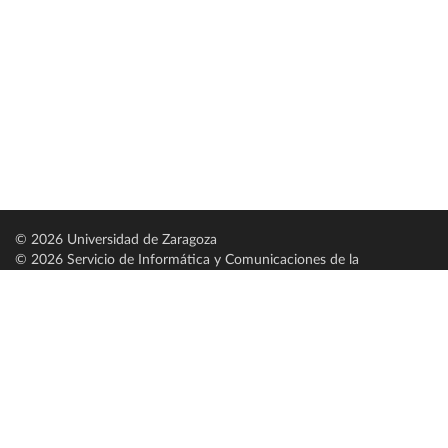
© 2026 Universidad de Zaragoza
© 2026 Servicio de Informática y Comunicaciones de la
Universidad de Zaragoza (
SICUZ
)
Universidad de Zaragoza
C/ Pedro Cerbuna, 12
ES-50009 Zaragoza
España / Spain
Tel: +34 976761000
ciu@unizar.es
Q-5018001-G