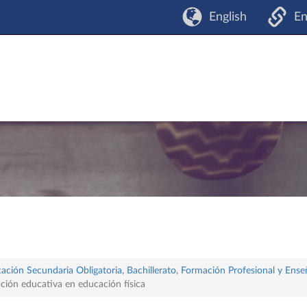
English
En
ación Secundaria Obligatoria, Bachillerato, Formación Profesional y Ense
ación educativa en educación física