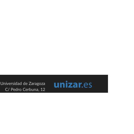
Universidad de Zaragoza
C/ Pedro Cerbuna, 12
ES-50009 Zaragoza
España / Spain
Tel: +34 976761000
ciu@unizar.es
Q-5018001-G