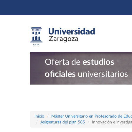
Oferta de
estudios
oficiales
universitarios
Inicio
Máster Universitario en Profesorado de Educ
Asignaturas del plan 585
Innovación e investig