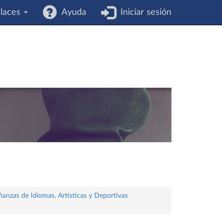
laces
Ayuda
Iniciar sesión
ñanzas de Idiomas, Artísticas y Deportivas