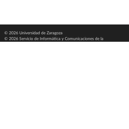
© 2026 Universidad de Zaragoza
© 2026 Servicio de Informática y Comunicaciones de la
Universidad de Zaragoza (
SICUZ
)
Universidad de Zaragoza
C/ Pedro Cerbuna, 12
ES-50009 Zaragoza
España / Spain
Tel: +34 976761000
ciu@unizar.es
Q-5018001-G
Servido por nodo: estudios
Aviso legal
|
Condiciones generales de uso
|
Política de privacidad