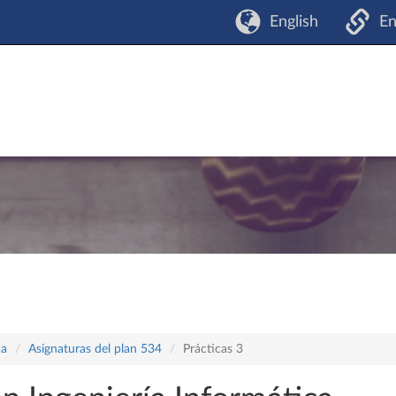
English
En
ca
Asignaturas del plan 534
Prácticas 3