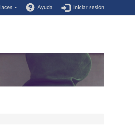
laces
Ayuda
Iniciar sesión