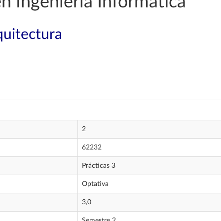
n Ingeniería Informática
quitectura
2
62232
Prácticas 3
Optativa
3,0
Semestre 2